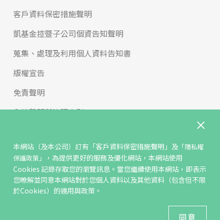
客戶資料保密措施聲明
凱基金控暨子公司個資告知聲明
蒐集、處理及利用個人資料告知書
版權宣告
免責聲明
內控聲明與治理守則
申訴與檢舉
本網站（及本公司）訂有
「客戶資料保密措施聲明」
及
「隱私權
反詐騙專區
，為提供更好的服務及優化網站，本網站使用
保護政策」
Cookies 記錄存取您的瀏覽訊息。當您繼續使用本網站，即表示
年輕族群學習專區
您暸解並同意本網站對於您個人資料以及其他資料（包含但不限
於Cookies）的運用與政策。
2021 KGI Futures Co.,Ltd All Rights Reserved.
建議瀏覽器 Edge、Chrome、Safari、Firefox 以上最新版本
同意