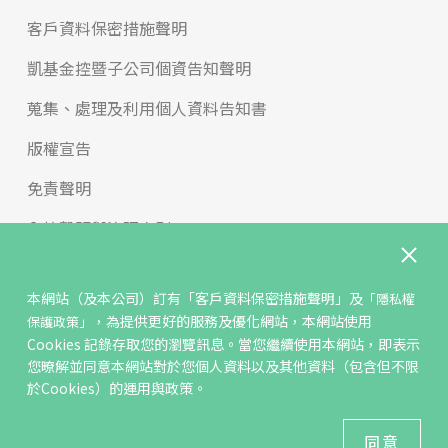
客戶資料保密措施聲明
凱基金控暨子公司個資告知聲明
蒐集、處理及利用個人資料告知書
版權宣告
免責聲明
內控聲明與治理守則
申訴與檢舉
本網站（及本公司）訂有
「客戶資料保密措施聲明」
及
「隱私權
反詐騙專區
，為提供更好的服務及優化網站，本網站使用
保護政策」
Cookies 記錄存取您的瀏覽訊息。當您繼續使用本網站，即表示
年輕族群學習專區
您暸解並同意本網站對於您個人資料以及其他資料（包含但不限
於Cookies）的運用與政策。
2021 KGI Futures Co.,Ltd All Rights Reserved.
建議瀏覽器 Edge、Chrome、Safari、Firefox 以上最新版本
同意