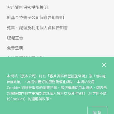
客戶資料保密措施聲明
凱基金控暨子公司個資告知聲明
蒐集、處理及利用個人資料告知書
版權宣告
免責聲明
內控聲明與治理守則
申訴與檢舉
本網站（及本公司）訂有
「客戶資料保密措施聲明」
及
「隱私權
反詐騙專區
，為提供更好的服務及優化網站，本網站使用
保護政策」
Cookies 記錄存取您的瀏覽訊息。當您繼續使用本網站，即表示
年輕族群學習專區
您暸解並同意本網站對於您個人資料以及其他資料（包含但不限
於Cookies）的運用與政策。
2021 KGI Futures Co.,Ltd All Rights Reserved.
建議瀏覽器 Edge、Chrome、Safari、Firefox 以上最新版本
同意