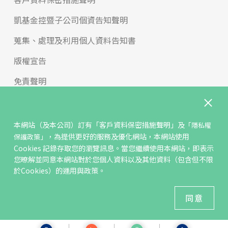
凱基金控暨子公司個資告知聲明
蒐集、處理及利用個人資料告知書
版權宣告
免責聲明
內控聲明與治理守則
申訴與檢舉
本網站（及本公司）訂有
「客戶資料保密措施聲明」
及
「隱私權
，為提供更好的服務及優化網站，本網站使用
保護政策」
反詐騙專區
Cookies 記錄存取您的瀏覽訊息。當您繼續使用本網站，即表示
您暸解並同意本網站對於您個人資料以及其他資料（包含但不限
年輕族群學習專區
於Cookies）的運用與政策。
2021 KGI Futures Co.,Ltd All Rights Reserved.
同意
建議瀏覽器 Edge、Chrome、Safari、Firefox 以上最新版本