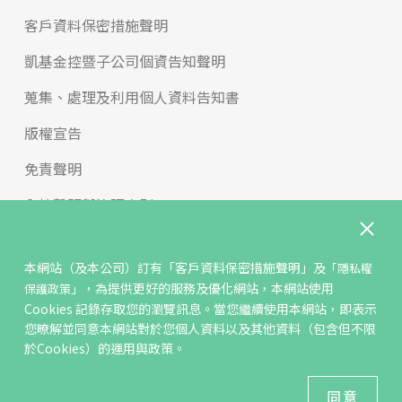
客戶資料保密措施聲明
凱基金控暨子公司個資告知聲明
蒐集、處理及利用個人資料告知書
版權宣告
免責聲明
內控聲明與治理守則
申訴與檢舉
本網站（及本公司）訂有
「客戶資料保密措施聲明」
及
「隱私權
反詐騙專區
，為提供更好的服務及優化網站，本網站使用
保護政策」
Cookies 記錄存取您的瀏覽訊息。當您繼續使用本網站，即表示
年輕族群學習專區
您暸解並同意本網站對於您個人資料以及其他資料（包含但不限
於Cookies）的運用與政策。
2021 KGI Futures Co.,Ltd All Rights Reserved.
建議瀏覽器 Edge、Chrome、Safari、Firefox 以上最新版本
同意