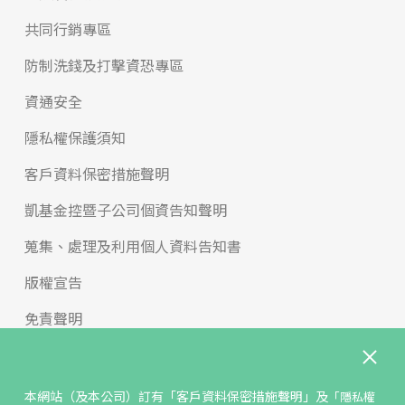
共同行銷專區
防制洗錢及打擊資恐專區
資通安全
隱私權保護須知
客戶資料保密措施聲明
凱基金控暨子公司個資告知聲明
蒐集、處理及利用個人資料告知書
版權宣告
免責聲明
內控聲明與治理守則
申訴與檢舉
本網站（及本公司）訂有
「客戶資料保密措施聲明」
及
「隱私權