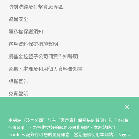
防制洗錢及打擊資恐專區
資通安全
隱私權保護須知
客戶資料保密措施聲明
凱基金控暨子公司個資告知聲明
蒐集、處理及利用個人資料告知書
版權宣告
免責聲明
內控聲明與治理守則
申訴與檢舉
本網站（及本公司）訂有
「客戶資料保密措施聲明」
及
「隱私權
，為提供更好的服務及優化網站，本網站使用
保護政策」
反詐騙專區
Cookies 記錄存取您的瀏覽訊息。當您繼續使用本網站，即表示