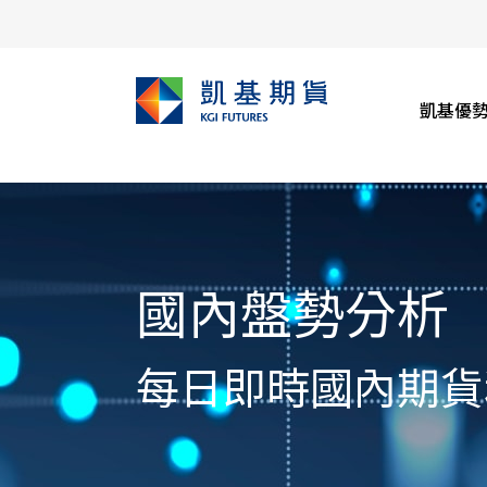
凱基優
國內盤勢分析
每日即時國內期貨