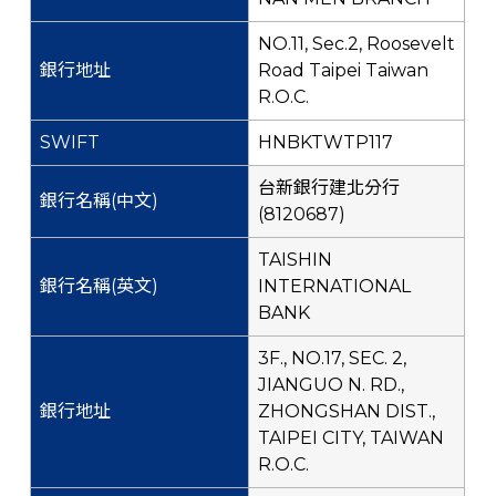
NO.11, Sec.2, Roosevelt
Road Taipei Taiwan
R.O.C.
HNBKTWTP117
台新銀行建北分行
(8120687)
TAISHIN
INTERNATIONAL
BANK
3F., NO.17, SEC. 2,
JIANGUO N. RD.,
ZHONGSHAN DIST.,
TAIPEI CITY, TAIWAN
R.O.C.