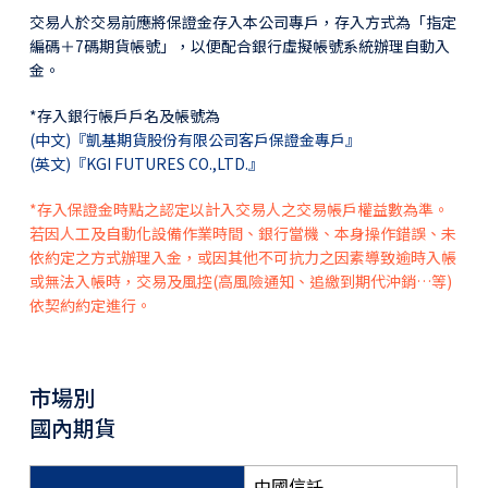
交易人於交易前應將保證金存入本公司專戶，存入方式為「指定
編碼＋7碼期貨帳號」，以便配合銀行虛擬帳號系統辦理自動入
金。
*存入銀行帳戶戶名及帳號為
(中文)『凱基期貨股份有限公司客戶保證金專戶』
(英文)『KGI FUTURES CO.,LTD.』
*存入保證金時點之認定以計入交易人之交易帳戶權益數為準。
若因人工及自動化設備作業時間、銀行當機、本身操作錯誤、未
依約定之方式辦理入金，或因其他不可抗力之因素導致逾時入帳
或無法入帳時，交易及風控(高風險通知、追繳到期代沖銷…等)
依契約約定進行。
市場別
國內期貨
中國信託