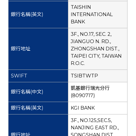
TAISHIN
INTERNATIONAL
BANK
3F., NO.17, SEC. 2,
JIANGUO N. RD.,
ZHONGSHAN DIST.,
TAIPEI CITY, TAIWAN
R.O.C.
TSIBTWTP
凱基銀行瑞光分行
(8090717)
KGI BANK
3F., NO.125,SEC.5,
NANJING EAST RD.,
SONGSHAN DIST.,