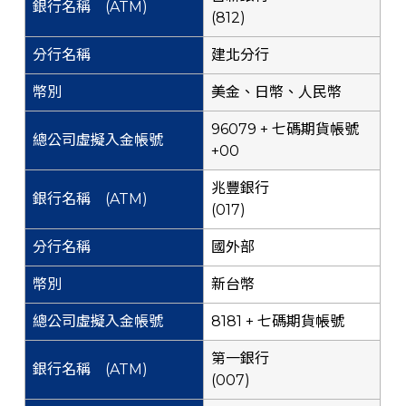
(812)
建北分行
美金、日幣、人民幣
96079 + 七碼期貨帳號
+00
兆豐銀行
(017)
國外部
新台幣
8181 + 七碼期貨帳號
第一銀行
(007)