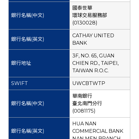
國泰世華
環球交易服務部
(0130028)
CATHAY UNITED
BANK
3F, NO. 65, GUAN
CHIEN RD., TAIPEI,
TAIWAN R.O.C.
UWCBTWTP
華南銀行
臺北南門分行
(0081175)
HUA NAN
COMMERCIAL BANK
NAN MEN BRANCH