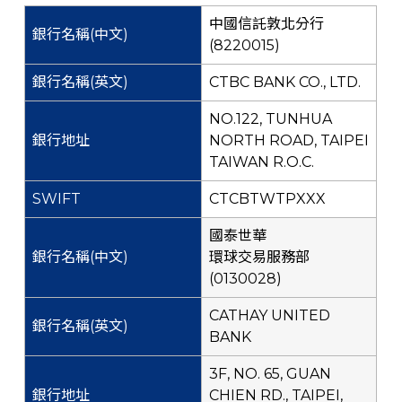
中國信託敦北分行
(8220015)
CTBC BANK CO., LTD.
NO.122, TUNHUA
NORTH ROAD, TAIPEI
TAIWAN R.O.C.
CTCBTWTPXXX
國泰世華
環球交易服務部
(0130028)
CATHAY UNITED
BANK
3F, NO. 65, GUAN
CHIEN RD., TAIPEI,