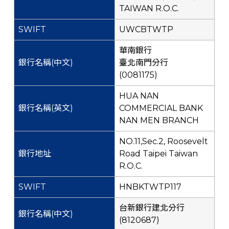
TAIWAN R.O.C.
UWCBTWTP
華南銀行
臺北南門分行
(0081175)
HUA NAN
COMMERCIAL BANK
NAN MEN BRANCH
NO.11,Sec.2, Roosevelt
Road Taipei Taiwan
R.O.C.
HNBKTWTP117
台新銀行建北分行
(8120687)