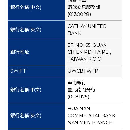
國泰世華
環球交易服務部
(0130028)
CATHAY UNITED
BANK
3F, NO. 65, GUAN
CHIEN RD., TAIPEI,
TAIWAN R.O.C.
UWCBTWTP
華南銀行
臺北南門分行
(0081175)
HUA NAN
COMMERCIAL BANK
NAN MEN BRANCH