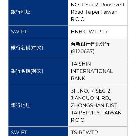
NO.11, Sec.2, Roosevelt
Road Taipei Taiwan
R.O.C.
HNBKTWTP117
台新銀行建北分行
(8120687)
TAISHIN
INTERNATIONAL
BANK
3F., NO.17, SEC. 2,
JIANGUO N. RD.,
ZHONGSHAN DIST.,
TAIPEI CITY, TAIWAN
R.O.C.
TSIBTWTP