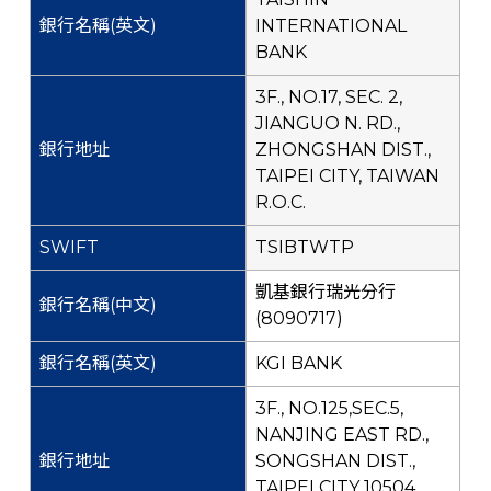
INTERNATIONAL
BANK
3F., NO.17, SEC. 2,
JIANGUO N. RD.,
ZHONGSHAN DIST.,
TAIPEI CITY, TAIWAN
R.O.C.
TSIBTWTP
凱基銀行瑞光分行
(8090717)
KGI BANK
3F., NO.125,SEC.5,
NANJING EAST RD.,
SONGSHAN DIST.,
TAIPEI CITY 10504,