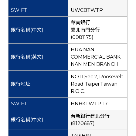
UWCBTWTP
華南銀行
臺北南門分行
(0081175)
HUA NAN
COMMERCIAL BANK
NAN MEN BRANCH
NO.11,Sec.2, Roosevelt
Road Taipei Taiwan
R.O.C.
HNBKTWTP117
台新銀行建北分行
(8120687)
TAISHIN