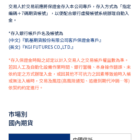
交易人於交易前應將保證金存入本公司專戶，存入方式為「指定
編碼＋7碼期貨帳號」，以便配合銀行虛擬帳號系統辦理自動入
金。
*存入銀行帳戶戶名及帳號為
(中文)『凱基期貨股份有限公司客戶保證金專戶』
(英文)『KGI FUTURES CO.,LTD.』
*存入保證金時點之認定以計入交易人之交易帳戶權益數為準。
若因人工及自動化設備作業時間、銀行當機、本身操作錯誤、未
依約定之方式辦理入金，或因其他不可抗力之因素導致逾時入帳
或無法入帳時，交易及風控(高風險通知、追繳到期代沖銷…等)
依契約約定進行。
市場別
國內期貨
中國信託