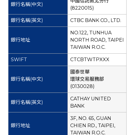
中國信託敦北分行
(8220015)
CTBC BANK CO., LTD.
NO.122, TUNHUA
NORTH ROAD, TAIPEI
TAIWAN R.O.C.
CTCBTWTPXXX
國泰世華
環球交易服務部
(0130028)
CATHAY UNITED
BANK
3F, NO. 65, GUAN
CHIEN RD., TAIPEI,
TAIWAN R.O.C.