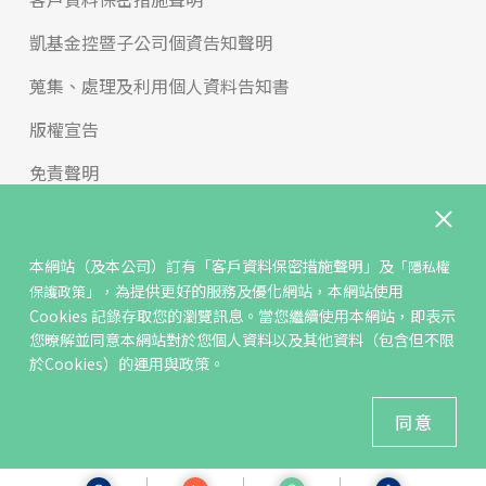
凱基金控暨子公司個資告知聲明
蒐集、處理及利用個人資料告知書
版權宣告
免責聲明
內控聲明與治理守則
申訴與檢舉
本網站（及本公司）訂有
「客戶資料保密措施聲明」
及
「隱私權
，為提供更好的服務及優化網站，本網站使用
保護政策」
反詐騙專區
Cookies 記錄存取您的瀏覽訊息。當您繼續使用本網站，即表示
您暸解並同意本網站對於您個人資料以及其他資料（包含但不限
年輕族群學習專區
於Cookies）的運用與政策。
2021 KGI Futures Co.,Ltd All Rights Reserved.
同意
建議瀏覽器 Edge、Chrome、Safari、Firefox 以上最新版本